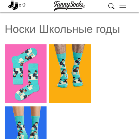
0
x
Меню
Носки Школьные годы