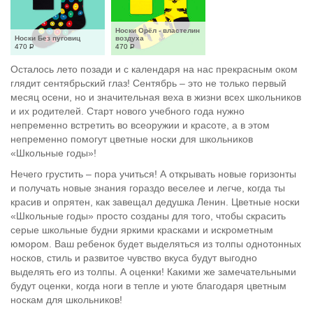
Носки Орёл - властелин 
Носки Без пуговиц
воздуха
470
Р
470
Р
Осталось лето позади и с календаря на нас прекрасным оком
глядит сентябрьский глаз! Сентябрь – это не только первый
месяц осени, но и значительная веха в жизни всех школьников
и их родителей. Старт нового учебного года нужно
непременно встретить во всеоружии и красоте, а в этом
непременно помогут цветные носки для школьников
«Школьные годы»!
Нечего грустить – пора учиться! А открывать новые горизонты
и получать новые знания гораздо веселее и легче, когда ты
красив и опрятен, как завещал дедушка Ленин. Цветные носки
«Школьные годы» просто созданы для того, чтобы скрасить
серые школьные будни яркими красками и искрометным
юмором. Ваш ребенок будет выделяться из толпы однотонных
носков, стиль и развитое чувство вкуса будут выгодно
выделять его из толпы. А оценки! Какими же замечательными
будут оценки, когда ноги в тепле и уюте благодаря цветным
носкам для школьников!