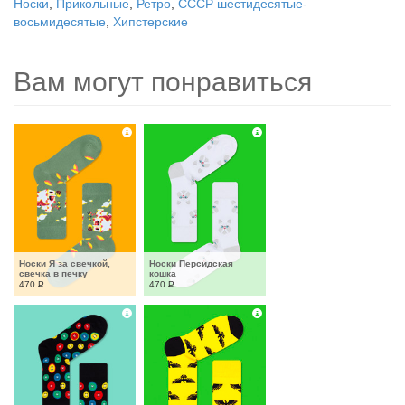
Носки
,
Прикольные
,
Ретро
,
СССР шестидесятые-
восьмидесятые
,
Хипстерские
Вам могут понравиться
Носки Я за свечкой, 
Носки Персидская 
свечка в печку
кошка
470
Р
470
Р