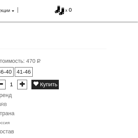
0
x
ЕКЦИИ
тоимость:
470
Р
36-40
41-46
Купить
ренд
NRB
трана
оссия
остав