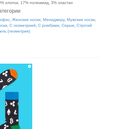
0% хлопок, 17% полиамид, 3% эластан
атегории
 офис
,
Женские носки
,
Менеджеру
,
Мужские носки
,
оски
,
С геометрией
,
С ромбами
,
Серые
,
Строгий
иль (геометрия)