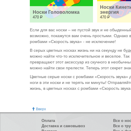
Носки Кинети
Носки Головоломка
энергия
470
Р
470
Р
Если для вас носки – не пустой звук и не обыденны
возможно, покажутся вам очень простыми. Однако 
ромбами «Скорость звука» - не исключение!
В серых цветных носках жизнь ни на секунду не буд
можно найти что-то исключительное и веселое. Та
превращают этот аксессуар из скучного в необычный
можно найти свои прелести. Теперь этот секрет знае
Цветные серые носки с ромбами «Скорость звука» 
ноги в эти носки и не терять ни минуты! Отправляйт
жизнь, в цветных носках с ромбами «Скорость зву
Вверх
Оплата
Все о но
Доставка и самовывоз
Все о тру