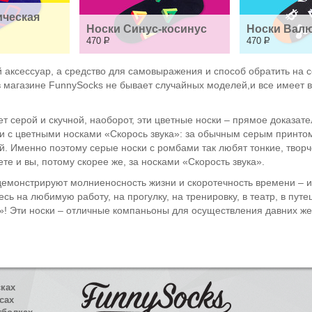
ческая 
Носки Синус-косинус
Носки Валю
470
Р
470
Р
й аксессуар, а средство для самовыражения и способ обратить на с
в магазине FunnySocks не бывает случайных моделей,и все имеет 
ет серой и скучной, наоборот, эти цветные носки – прямое доказат
к и с цветными носками «Скорось звука»: за обычным серым принто
. Именно поэтому серые носки с ромбами так любят тонкие, творче
те и вы, потому скорее же, за носками «Скорость звука».
демонстрируют молниеносность жизни и скоротечность времени – и
есь на любимую работу, на прогулку, на тренировку, в театр, в пут
ка»! Эти носки – отличные компаньоны для осуществления давних 
сках
сах