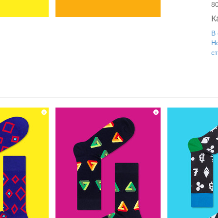
8
К
В
Н
ст