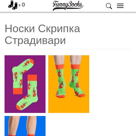
0
x
Меню
Носки Скрипка
Страдивари