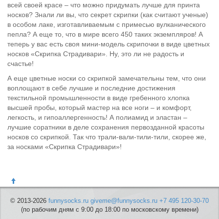
всей своей красе – что можно придумать лучше для принта
носков? Знали ли вы, что секрет скрипки (как считают ученые)
в особом лаке, изготавливаемым с примесью вулканического
пепла? А еще то, что в мире всего 450 таких экземпляров! А
теперь у вас есть своя мини-модель скрипочки в виде цветных
носков «Скрипка Страдивари». Ну, это ли не радость и
счастье!
А еще цветные носки со скрипкой замечательны тем, что они
воплощают в себе лучшие и последние достижения
текстильной промышленности в виде гребенного хлопка
высшей пробы, который мастер на все ноги – и комфорт,
легкость, и гипоаллергенность! А полиамид и эластан –
лучшие соратники в деле сохранения первозданной красоты
носков со скрипкой. Так что трали-вали-тили-тили, скорее же,
за носками «Скрипка Страдивари»!
© 2013-2026
funnysocks.ru
giveme@funnysocks.ru
+7 495 120-30-70
(по рабочим дням с 9:00 до 18:00 по московскому времени)