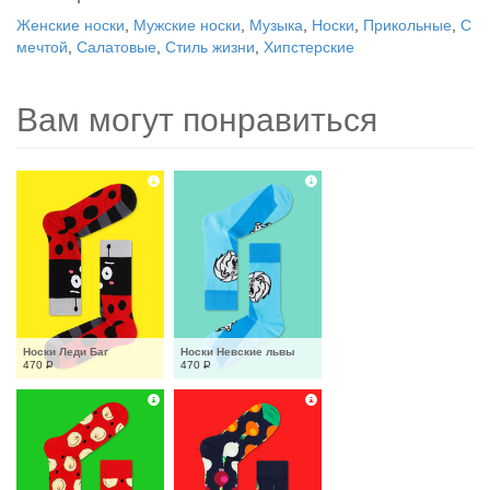
Женские носки
,
Мужские носки
,
Музыка
,
Носки
,
Прикольные
,
С
мечтой
,
Салатовые
,
Стиль жизни
,
Хипстерские
Вам могут понравиться
Носки Леди Баг
Носки Невские львы
470
Р
470
Р