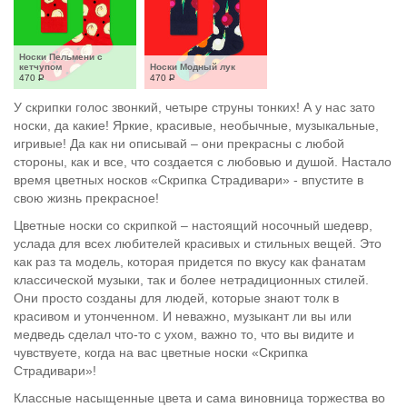
Носки Пельмени с 
кетчупом
Носки Модный лук
470
Р
470
Р
У скрипки голос звонкий, четыре струны тонких! А у нас зато
носки, да какие! Яркие, красивые, необычные, музыкальные,
игривые! Да как ни описывай – они прекрасны с любой
стороны, как и все, что создается с любовью и душой. Настало
время цветных носков «Скрипка Страдивари» - впустите в
свою жизнь прекрасное!
Цветные носки со скрипкой – настоящий носочный шедевр,
услада для всех любителей красивых и стильных вещей. Это
как раз та модель, которая придется по вкусу как фанатам
классической музыки, так и более нетрадиционных стилей.
Они просто созданы для людей, которые знают толк в
красивом и утонченном. И неважно, музыкант ли вы или
медведь сделал что-то с ухом, важно то, что вы видите и
чувствуете, когда на вас цветные носки «Скрипка
Страдивари»!
Классные насыщенные цвета и сама виновница торжества во