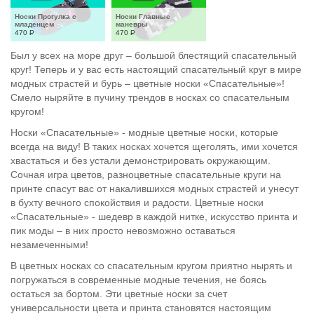
Носки Прогулка с 
Носки Главные 
младенцем
маневры
470
Р
470
Р
Был у всех на море друг – большой блестящий спасательный
круг! Теперь и у вас есть настоящий спасательный круг в мире
модных страстей и бурь – цветные носки «Спасательные»!
Смело ныряйте в пучину трендов в носках со спасательным
кругом!
Носки «Спасательные» - модные цветные носки, которые
всегда на виду! В таких носках хочется щеголять, ими хочется
хвастаться и без устали демонстрировать окружающим.
Сочная игра цветов, разноцветные спасательные круги на
принте спасут вас от накалившихся модных страстей и унесут
в бухту вечного спокойствия и радости. Цветные носки
«Спасательные» - шедевр в каждой нитке, искусство принта и
пик моды – в них просто невозможно оставаться
незамеченными!
В цветных носках со спасательным кругом приятно нырять и
погружаться в современные модные течения, не боясь
остаться за бортом. Эти цветные носки за счет
универсальности цвета и принта становятся настоящим