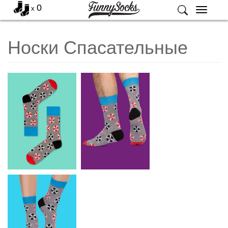
0
x
Меню
Носки Спасательные