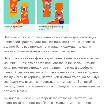
Носки Круасан
Носки Пёс фотограф
470
Р
470
Р
Цветные носки «Порше - машина мечты» — для настоящих
ценителей красоты, для тех, кто понимает, что «в человеке
должно быть все прекрасно: и лицо, и одежда, и душа, и
мысли». И тачка тоже должна быть прекрасна!
На ярко-оранжевом фоне нарисованы божественной красоты
машинки — ах, это просто волшебство, а не носки. В таких,
конечно, можно отправиться и в пир, и в мир, и в добрые
люди! В цветных носках «Порше - машина мечты» вы будете
звездой всех вечеринок, настоящей иконой стиля, на ваш лук
все будут молиться, копировать его и множить. Вот такой
бесподобной притягательностью обладают эти цветные носки
с тачкой мечты.
Ах, носочки-носки — мегасредство от тоски! Смотреть на
оранжевый фон носков «Порше - машина мечты» — это