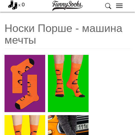
0
x
Меню
Носки Порше - машина
мечты