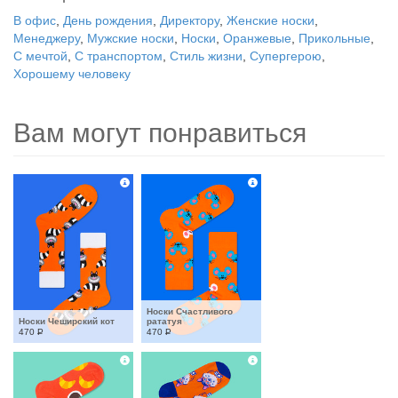
В офис
,
День рождения
,
Директору
,
Женские носки
,
Менеджеру
,
Мужские носки
,
Носки
,
Оранжевые
,
Прикольные
,
С мечтой
,
С транспортом
,
Стиль жизни
,
Супергерою
,
Хорошему человеку
Вам могут понравиться
Носки Счастливого 
Носки Чеширский кот
рататуя
470
Р
470
Р