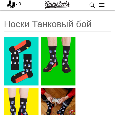
0
x
Меню
Носки Танковый бой