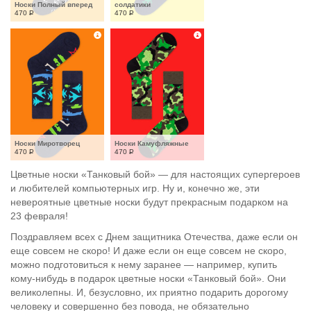
Носки Полный вперед
солдатики
470
Р
470
Р
Носки Миротворец
Носки Камуфляжные
470
Р
470
Р
Цветные носки «Танковый бой» — для настоящих супергероев
и любителей компьютерных игр. Ну и, конечно же, эти
невероятные цветные носки будут прекрасным подарком на
23 февраля!
Поздравляем всех с Днем защитника Отечества, даже если он
еще совсем не скоро! И даже если он еще совсем не скоро,
можно подготовиться к нему заранее — например, купить
кому-нибудь в подарок цветные носки «Танковый бой». Они
великолепны. И, безусловно, их приятно подарить дорогому
человеку и совершенно без повода, не обязательно