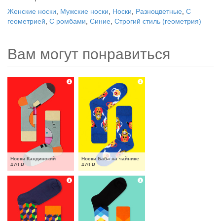
Женские носки
,
Мужские носки
,
Носки
,
Разноцветные
,
С
геометрией
,
С ромбами
,
Синие
,
Строгий стиль (геометрия)
Вам могут понравиться
Носки Кандинский
Носки Баба на чайнике
470
Р
470
Р