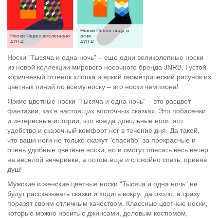
Носки Песня льда и 
Носки Через вселенную
огня
470
Р
470
Р
Носки "Тысяча и одна ночь" – еще одни великолепные носки
из новой коллекции мирового носочного бренда JNRB. Густой
коричневый оттенок хлопка и яркий геометрический рисунок из
цветных линий по всему носку – это носки чемпиона!
Яркие цветные носки "Тысяча и одна ночь" – это расцвет
фантазии, как в настоящих восточных сказках. Это побасенки
и интересные истории, это всегда довольные ноги, это
удобство и сказочный комфорт ног в течение дня. Да такой,
что ваши ноги не только скажут "спасибо" за прекрасные и
очень удобные цветные носки, но и смогут плясать весь вечер
на веселой вечеринке, а потом еще и спокойно спать, приняв
душ!
Мужские и женские цветные носки "Тысяча и одна ночь" не
будут рассказывать сказки и ходить вокруг да около, а сразу
поразят своим отличным качеством. Классные цветные носки,
которые можно носить с джинсами, деловым костюмом,