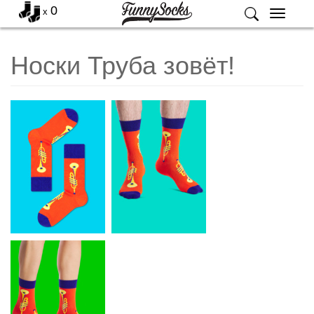
0
x
Меню
Носки Труба зовёт!