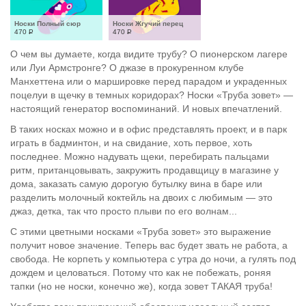
Носки Полный сюр
Носки Жгучий перец
470
Р
470
Р
О чем вы думаете, когда видите трубу? О пионерском лагере
или Луи Армстронге? О джазе в прокуренном клубе
Манхеттена или о маршировке перед парадом и украденных
поцелуи в щечку в темных коридорах? Носки «Труба зовет» —
настоящий генератор воспоминаний. И новых впечатлений.
В таких носках можно и в офис представлять проект, и в парк
играть в бадминтон, и на свидание, хоть первое, хоть
последнее. Можно надувать щеки, перебирать пальцами
ритм, пританцовывать, закружить продавщицу в магазине у
дома, заказать самую дорогую бутылку вина в баре или
разделить молочный коктейль на двоих с любимым — это
джаз, детка, так что просто плыви по его волнам...
С этими цветными носками «Труба зовет» это выражение
получит новое значение. Теперь вас будет звать не работа, а
свобода. Не корпеть у компьютера с утра до ночи, а гулять под
дождем и целоваться. Потому что как не побежать, роняя
тапки (но не носки, конечно же), когда зовет ТАКАЯ труба!