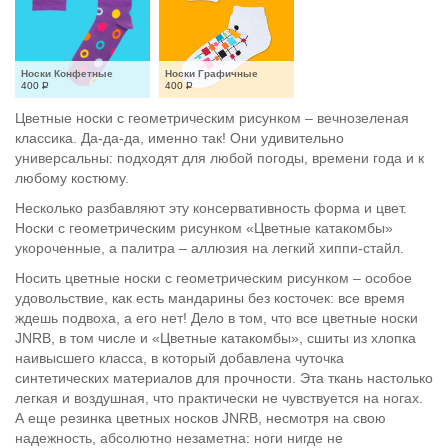
Носки Конфетные
Носки Графичные
400
Р
400
Р
Цветные носки с геометрическим рисунком – вечнозеленая
классика. Да-да-да, именно так! Они удивительно
универсальны: подходят для любой погоды, времени года и к
любому костюму.
Несколько разбавляют эту консервативность форма и цвет.
Носки с геометрическим рисунком «Цветные катакомбы»
укороченные, а палитра – аллюзия на легкий хиппи-стайл.
Носить цветные носки с геометрическим рисунком – особое
удовольствие, как есть мандарины без косточек: все время
ждешь подвоха, а его нет! Дело в том, что все цветные носки
JNRB, в том числе и «Цветные катакомбы», сшиты из хлопка
наивысшего класса, в который добавлена чуточка
синтетических материалов для прочности. Эта ткань настолько
легкая и воздушная, что практически не чувствуется на ногах.
А еще резинка цветных носков JNRB, несмотря на свою
надежность, абсолютно незаметна: ноги нигде не