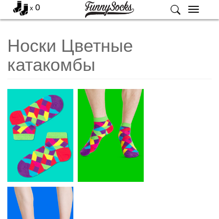
0
x
Меню
Носки Цветные
катакомбы