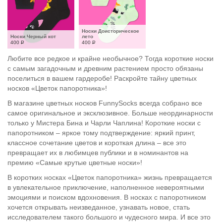
Носки Доисторическое 
Носки Черный кот
лето
400
Р
400
Р
Любите все редкое и крайне необычное? Тогда короткие носки
с самым загадочным и древним растением просто обязаны
поселиться в вашем гардеробе! Раскройте тайну цветных
носков «Цветок папоротника»!
В магазине цветных носков FunnySocks всегда собрано все
самое оригинальное и эксклюзивное. Больше неординарности
только у Мистера Бина и Чарли Чаплина! Короткие носки с
папоротником – яркое тому подтверждение: яркий принт,
классное сочетание цветов и короткая длина – все это
превращает их в любимцев публики и в номинантов на
премию «Самые крутые цветные носки»!
В коротких носках «Цветок папоротника» жизнь превращается
в увлекательное приключение, наполненное невероятными
эмоциями и поиском вдохновения. В носках с папоротником
хочется открывать неизведанное, узнавать новое, стать
исследователем такого большого и чудесного мира. И все это