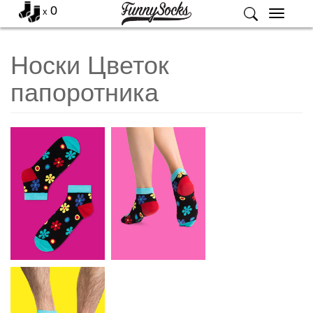
0
x
Меню
Носки Цветок
папоротника