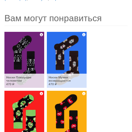
Вам могут понравиться
Носки Пляшущие 
Носки Мумии 
человечки
возвращаются
470
Р
470
Р