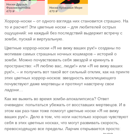
Носки Друзья 
Франкенштейна
Носки Кровавая Мэри
470
Р
470
Р
Хоррор-носки – от одного взгляда них становится страшно. На
то и расчет! Эти цветные носки – для любителей острых
ощущений: не каждый без последствий выдержит встречу с
зомби, пускай и виртуальную.
Цветные хоррор-носки «Я не вижу ваших рук!» созданы по
мотивам самых страшных ночных кошмаров – историй о
зомби. Можно почувствовать себя звездой и крикнуть в
пространство: «Я люблю вас, люди!» или «Я не вижу ваших
рук!», – и получить вот такой вот сильный отклик, как на принте
этих цветных хоррор-носков: звездность восклицающего
почувствуют даже мертвецы и протянут навстречу свои
ладони…
Как же выжить во время зомби-апокалипсиса? Ответ
очевиден: попытаться убежать от восставших мертвецов. И в
этом как раз-таки тоже помогут цветные носки «Я не вижу
ваших рук!». Дело в том, что ноги настолько хорошо чувствуют
себя в этих цветных носках, что могут развивать скорость,
превосходящую все пределы. Ларчик открывается просто: