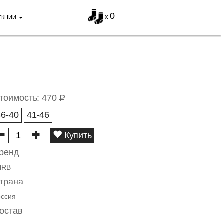
0
x
ЕКЦИИ
тоимость:
470
Р
36-40
41-46
Купить
ренд
NRB
трана
оссия
остав