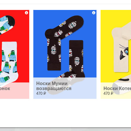
Носки Мумии 
онок
возвращаются
Носки Коте
470
Р
470
Р