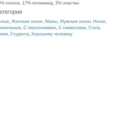
0% хлопок, 17% полиамид, 3% эластан
атегории
елые
,
Женские носки
,
Мемы
,
Мужские носки
,
Носки
,
рикольные
,
С персонажами
,
С символами
,
Стиль
изни
,
Студенту
,
Хорошему человеку