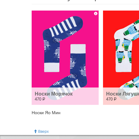
Носки Морячок
Носки Лягуш
470
Р
470
Р
Носки Яо Мин
Вверх