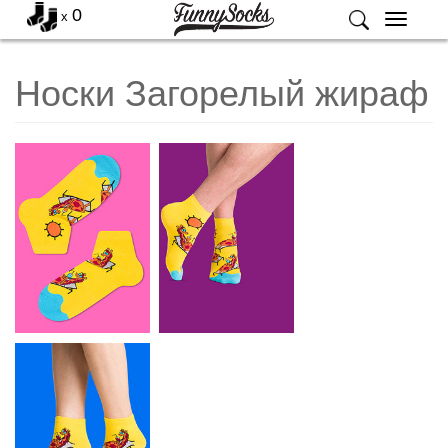
0
x
Меню
Носки Загорелый жираф