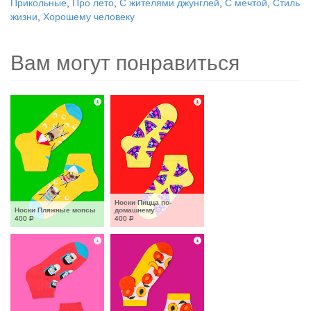
Прикольные
,
Про лето
,
С жителями джунглей
,
С мечтой
,
Стиль
жизни
,
Хорошему человеку
Вам могут понравиться
Носки Пицца по-
Носки Пляжные мопсы
домашнему
400
Р
400
Р