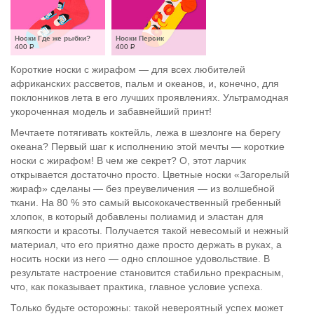
Носки Где же рыбки?
Носки Персик
400
Р
400
Р
Короткие носки с жирафом — для всех любителей
африканских рассветов, пальм и океанов, и, конечно, для
поклонников лета в его лучших проявлениях. Ультрамодная
укороченная модель и забавнейший принт!
Мечтаете потягивать коктейль, лежа в шезлонге на берегу
океана? Первый шаг к исполнению этой мечты — короткие
носки с жирафом! В чем же секрет? О, этот ларчик
открывается достаточно просто. Цветные носки «Загорелый
жираф» сделаны — без преувеличения — из волшебной
ткани. На 80 % это самый высококачественный гребенный
хлопок, в который добавлены полиамид и эластан для
мягкости и красоты. Получается такой невесомый и нежный
материал, что его приятно даже просто держать в руках, а
носить носки из него — одно сплошное удовольствие. В
результате настроение становится стабильно прекрасным,
что, как показывает практика, главное условие успеха.
Только будьте осторожны: такой невероятный успех может