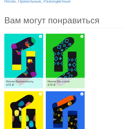
Носки
,
Прикольные
,
Разноцветные
Вам могут понравиться
Носки Броненосец
Носки На стиле
470
Р
470
Р