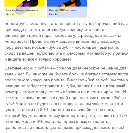
Носки Лампокотовые
Носки НЛО в шоке
470
Р
470
Р
Береги зубы смолоду – это не просто лозунг, встречающий вас
при входе в стоматологическую клинику, это еще и
философия целой пары носков из ультрамодного магазина
FunnySocks! Представляем вашему вниманию уникальную
пару цветных носков «Зуб за зуб» - настоящая памятка по
уходу за вашей полостью рта и классный мотиватор улыбаться
и видеть во всем только хорошее!
Цветные носки с зубами – смелое дизайнерское решение для
ваших ног. Вы никогда не будете больше бояться стоматологов
после такого классного принта. В носках «Зуб за зуб» вы точно
никогда не забудете почистить зубы, записаться на плановый
осмотр к стоматологу, съесть яблоко и не съесть пирожное. И
все это заключено лишь в одной паре цветных носков «Зуб за
зуб»! А каков же будет ваш восторг, когда вы узнаете, что эти
цветные носки на 80% состоят из отличнейшего хлопка,
который будет дарить массу комфорта и уюта, а также на 17%
из полиамида и 3% эластана, призванных сохранять
целостность и яркость цветов даже при ежедневных стирках!