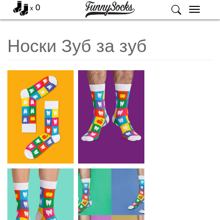
0
x
Меню
Носки Зуб за зуб