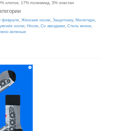
0% хлопок, 17% полиамид, 3% эластан
атегории
3 февраля
,
Женские носки
,
Защитнику
,
Милитари
,
ужские носки
,
Носки
,
Со звездами
,
Стиль жизни
,
емно-зеленые