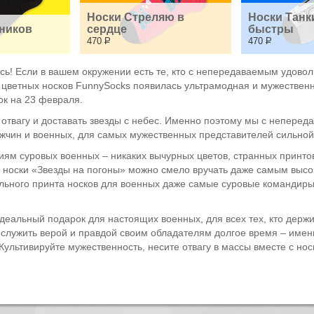
Носки Стреляю в 
Носки Танк
ников
сердце
быстры
470
Р
470
Р
сь! Если в вашем окружении есть те, кто с непередаваемым удовол
 цветных носков FunnySocks появилась ультрамодная и мужествен
ок на 23 февраля.
 отвагу и доставать звезды с небес. Именно поэтому мы с непере
ужчин и военных, для самых мужественных представителей сильной
иям суровых военных – никаких вычурных цветов, странных принто
е носки «Звезды на погоны» можно смело вручать даже самым выс
ельного принта носков для военных даже самые суровые командир
еальный подарок для настоящих военных, для всех тех, кто держит
 служить верой и правдой своим обладателям долгое время – имен
 Культивируйте мужественность, несите отвагу в массы вместе с н