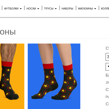
ФУТБОЛКИ
НОСКИ
ТРУСЫ
НАБОРЫ
МАГАЗИНЫ
КОЛЛ
гоны
С
Б
J
С
Р
С