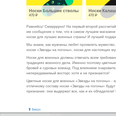
Носки Большие стволы
Носки Калаш
470
Р
470
Р
Равняйсь! Смиррррно! На первый-второй рассчитай
им сообщение о том, что в самом лучшем магазине
носки для лучших военных страны! И лучший подар
Мы знаем, как мужчины любят проявлять мужество,
носки «Звезды на погоны», носки для настоящих м
Носки для военных должны отвечать всем требован
традициях военного дела. Именно поэтому цветны
бровей и суровых команд. Под влиянием очароват
непередаваемый восторг, хотя и не признаются!
Цветные носки для военных «Звезды на погоны» - ид
отличному составу носки «Звезды на погоны» будут
признание: они выдержат все, как и их обладатели!
Вверх