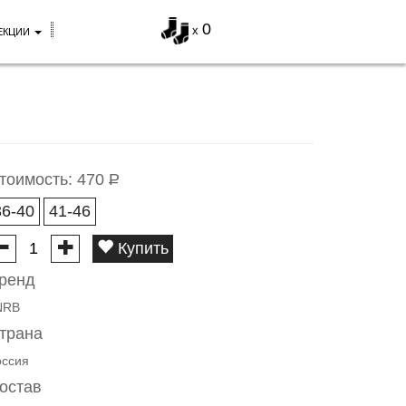
0
x
ЕКЦИИ
тоимость:
470
Р
36-40
41-46
Купить
ренд
NRB
трана
оссия
остав