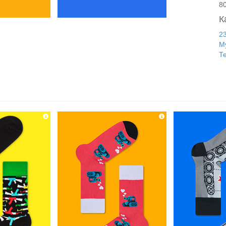
8
К
2
М
Т