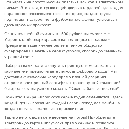
Эта карта - не просто кусочек пластика или код в электронном
письме. Это ключ, открывающий дверь в гардероб, где каждая
пара носков рассказывает свою историю, каждые трусы
поднимают настроение, а футболки заставляют улыбаться
даже угрюмых прохожих.
С этой волшебной суммой в 1500 рублей вы сможете: •
Устроить фейерверк красок в вашем ящике с носками •
Превратить ваше нижнее белье в тайное общество
супергероев • Надеть на себя футболку, способную заменить
утренний кофе
Выбор за вами: хотите ощутить приятную тяжесть карты в
кармане или предпочитаете лёгкость цифрового кода? Мы
доставим физическую карту прямо к вашей двери или
отправим электронный сертификат транспортной компанией
быстрее, чем вы успеете сказать: "Какие забавные носочки!"
Помните: в мире FunnySocks серые будни отменяются. Здесь
каждый день - праздник, каждый носок - повод для улыбки, а
каждая покупка - маленькое приключение.
Так что не откладывайте веселье на потом! Приобретайте
электронную карту FunnySocks прямо сейчас и позвольте
своим ногам (и не только им) танцевать от счастья. Ведь жизнь