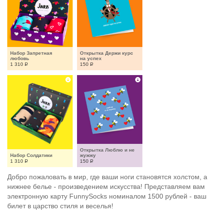
Набор Запретная 
Открытка Держи курс 
любовь
на успех
1 310
Р
150
Р
Открытка Люблю и не 
Набор Солдатики
жужжу
1 310
Р
150
Р
Добро пожаловать в мир, где ваши ноги становятся холстом, а
нижнее белье - произведением искусства! Представляем вам
электронную карту FunnySocks номиналом 1500 рублей - ваш
билет в царство стиля и веселья!