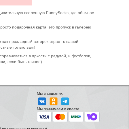
 удивительную вселенную FunnySocks, где обычное
осто подарочная карта, это пропуск в галерею
ли как прохладный ветерок играет с вашей
естные только вам!
оревноваться в яркости с радугой, и футболок,
и, если быть точнее).
Мы в соцсетях
Мы принимаем к оплате
0 по московскому времени)