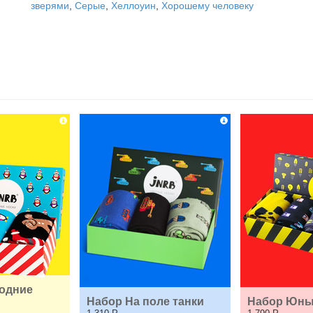
зверями
,
Серые
,
Хеллоуин
,
Хорошему человеку
одние 
Набор На поле танки
Набор Юны