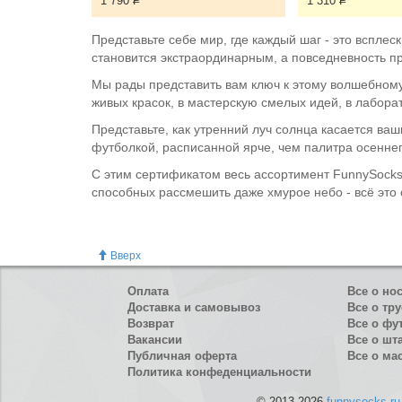
1 790
Р
1 310
Р
Представьте себе мир, где каждый шаг - это вспле
становится экстраординарным, а повседневность п
Мы рады представить вам ключ к этому волшебному
живых красок, в мастерскую смелых идей, в лабор
Представьте, как утренний луч солнца касается ваш
футболкой, расписанной ярче, чем палитра осеннег
С этим сертификатом весь ассортимент FunnySocks -
способных рассмешить даже хмурое небо - всё это 
Вверх
Оплата
Все о но
Доставка и самовывоз
Все о тру
Возврат
Все о фу
Вакансии
Все о шт
Публичная оферта
Все о ма
Политика конфеденциальности
© 2013-2026
funnysocks.ru