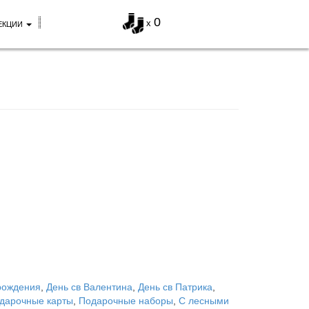
0
x
ЕКЦИИ
рождения
,
День св Валентина
,
День св Патрика
,
дарочные карты
,
Подарочные наборы
,
С лесными