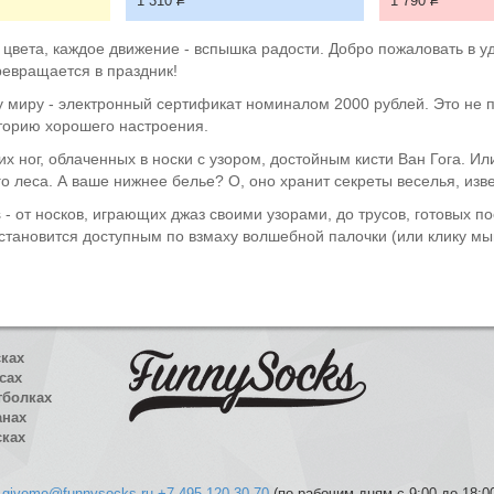
1 310
Р
1 790
Р
ск цвета, каждое движение - вспышка радости. Добро пожаловать в
ревращается в праздник!
 миру - электронный сертификат номиналом 2000 рублей. Это не пр
аторию хорошего настроения.
их ног, облаченных в носки с узором, достойным кисти Ван Гога. И
о леса. А ваше нижнее белье? О, оно хранит секреты веселья, изв
 от носков, играющих джаз своими узорами, до трусов, готовых пос
становится доступным по взмаху волшебной палочки (или клику мыш
сках
сах
тболках
анах
сках
giveme@funnysocks.ru
+7 495 120-30-70
(по рабочим дням с 9:00 до 18:0