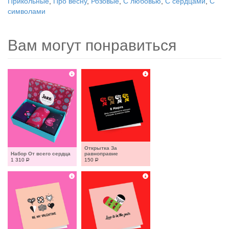
Прикольные
,
Про весну
,
Розовые
,
С любовью
,
С сердцами
,
С
символами
Вам могут понравиться
Открытка За 
Набор От всего сердца
равноправие
1 310
Р
150
Р