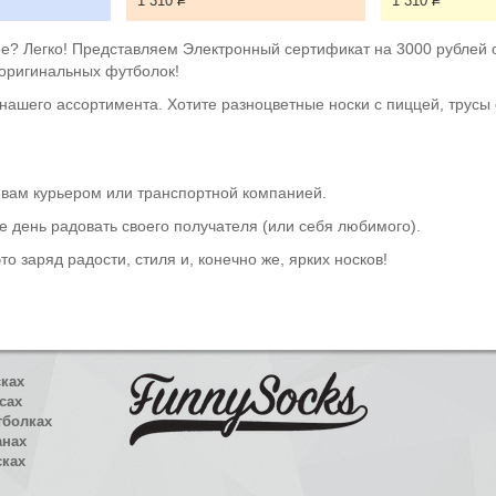
1 310
Р
1 310
Р
ное? Легко! Представляем Электронный сертификат на 3000 рублей 
 оригинальных футболок!
нашего ассортимента. Хотите разноцветные носки с пиццей, трусы 
к вам курьером или транспортной компанией.
же день радовать своего получателя (или себя любимого).
о заряд радости, стиля и, конечно же, ярких носков!
сках
сах
тболках
анах
сках