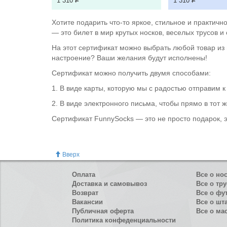
1 310
Р
1 310
Р
Хотите подарить что-то яркое, стильное и практич
— это билет в мир крутых носков, веселых трусов и
На этот сертификат можно выбрать любой товар из 
настроение? Ваши желания будут исполнены!
Сертификат можно получить двумя способами:
1. В виде карты, которую мы с радостью отправим 
2. В виде электронного письма, чтобы прямо в тот 
Сертификат FunnySocks — это не просто подарок, эт
Вверх
Оплата
Все о но
Доставка и самовывоз
Все о тру
Возврат
Все о фу
Вакансии
Все о шт
Публичная оферта
Все о ма
Политика конфеденциальности