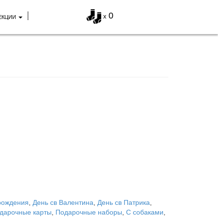
0
x
ЕКЦИИ
рождения
,
День св Валентина
,
День св Патрика
,
дарочные карты
,
Подарочные наборы
,
С собаками
,