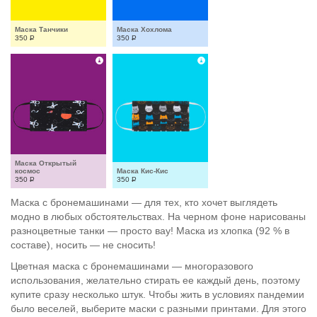
Маска Танчики
Маска Хохлома
350
Р
350
Р
Маска Открытый 
космос
Маска Кис-Кис
350
Р
350
Р
Маска с бронемашинами — для тех, кто хочет выглядеть
модно в любых обстоятельствах. На черном фоне нарисованы
разноцветные танки — просто вау! Маска из хлопка (92 % в
составе), носить — не сносить!
Цветная маска с бронемашинами — многоразового
использования, желательно стирать ее каждый день, поэтому
купите сразу несколько штук. Чтобы жить в условиях пандемии
было веселей, выберите маски с разными принтами. Для этого