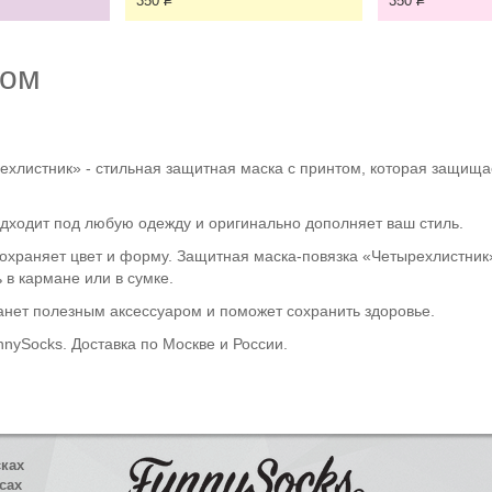
350
Р
350
Р
том
хлистник» - стильная защитная маска с принтом, которая защищает
одходит под любую одежду и оригинально дополняет ваш стиль.
сохраняет цвет и форму. Защитная маска-повязка «Четырехлистник
 в кармане или в сумке.
анет полезным аксессуаром и поможет сохранить здоровье.
nnySocks. Доставка по Москве и России.
сках
сах