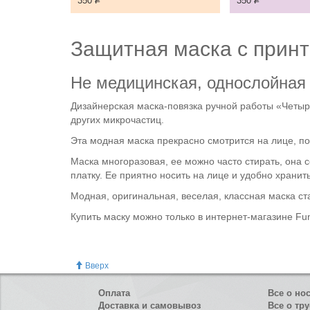
350
Р
350
Р
Защитная маска с прин
Не медицинская, однослойная
Дизайнерская маска-повязка ручной работы «Четыре
других микрочастиц.
Эта модная маска прекрасно смотрится на лице, п
Маска многоразовая, ее можно часто стирать, она 
платку. Ее приятно носить на лице и удобно хранить
Модная, оригинальная, веселая, классная маска ст
Купить маску можно только в интернет-магазине Fu
Вверх
Оплата
Все о но
Доставка и самовывоз
Все о тру