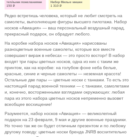
теплыми пожеланиями
Набор Милые мишки
150
Р
1 310
Р
Редко встретишь человека, который не любит смотреть на
самолеты, выполняющие фигуры высшего пилотажа. Набор
носков «Авиация» — ваш персональный воздушный парад,
прекрасный подарок, он обрадует любого.
На коробке набора носков «Авиация» нарисованы
разноцветные военные самолеты, которые все вместе
совершают вираж в небесах — это просто восторг! В набор
входят три пары цветных носков, одна из них с таким же
принтом, как на коробке: на голубом фоне неба белые,
красные, синие и черные самолеты — неземная красота!
Остальные две пары — цветные носки с танками. То есть это
настоящий парад военной техники — с танками, самолетами
и, конечно, восторженными взглядами окружающих: любая
пара из этого набора цветных носков непременно вызовет
всеобщее восхищение!
Разумеется, набор носков «Авиация» — великолепный
подарок на 23 февраля, 9 мая и другие военные праздники.
Но точно так же он будет отличным презентом и по любому
другому поводу: цветные носки бренда JNRB восхитительно