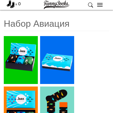
0
x
Меню
Набор Авиация