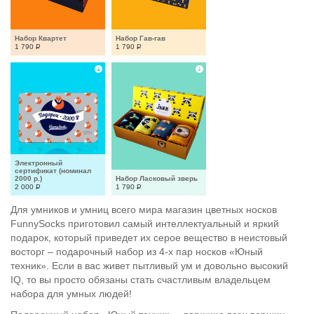
Набор Квартет
Набор Гав-гав
1 790
Р
1 790
Р
Электронный 
сертификат (номинал 
2000 р.)
Набор Ласковый зверь
2 000
Р
1 790
Р
Для умников и умниц всего мира магазин цветных носков
FunnySocks приготовил самый интеллектуальный и яркий
подарок, который приведет их серое вещество в неистовый
восторг – подарочный набор из 4-х пар носков «Юный
техник». Если в вас живет пытливый ум и довольно высокий
IQ, то вы просто обязаны стать счастливым владельцем
набора для умных людей!