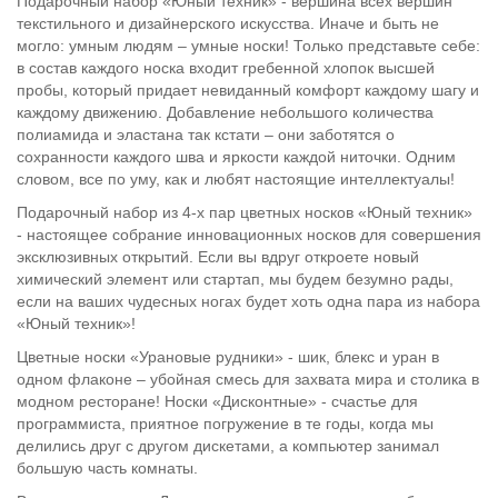
Подарочный набор «Юный техник» - вершина всех вершин
текстильного и дизайнерского искусства. Иначе и быть не
могло: умным людям – умные носки! Только представьте себе:
в состав каждого носка входит гребенной хлопок высшей
пробы, который придает невиданный комфорт каждому шагу и
каждому движению. Добавление небольшого количества
полиамида и эластана так кстати – они заботятся о
сохранности каждого шва и яркости каждой ниточки. Одним
словом, все по уму, как и любят настоящие интеллектуалы!
Подарочный набор из 4-х пар цветных носков «Юный техник»
- настоящее собрание инновационных носков для совершения
эксклюзивных открытий. Если вы вдруг откроете новый
химический элемент или стартап, мы будем безумно рады,
если на ваших чудесных ногах будет хоть одна пара из набора
«Юный техник»!
Цветные носки «Урановые рудники» - шик, блекс и уран в
одном флаконе – убойная смесь для захвата мира и столика в
модном ресторане! Носки «Дисконтные» - счастье для
программиста, приятное погружение в те годы, когда мы
делились друг с другом дискетами, а компьютер занимал
большую часть комнаты.