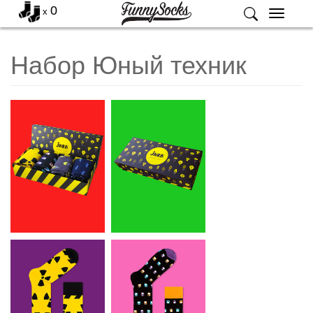
0
x
Меню
Набор Юный техник