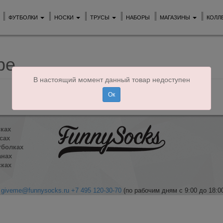
ФУТБОЛКИ
НОСКИ
ТРУСЫ
НАБОРЫ
МАГАЗИНЫ
КОЛЛ
ре
В настоящий момент данный товар недоступен
Ок
сках
сах
тболках
анах
сках
giveme@funnysocks.ru
+7 495 120-30-70
(по рабочим дням с 9:00 до 18:0