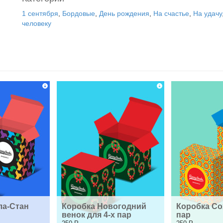
1 сентября
,
Бордовые
,
День рождения
,
На счастье
,
На удачу
человеку
а-Стан 
Коробка Новогодний 
Коробка Сох
венок для 4-х пар
пар