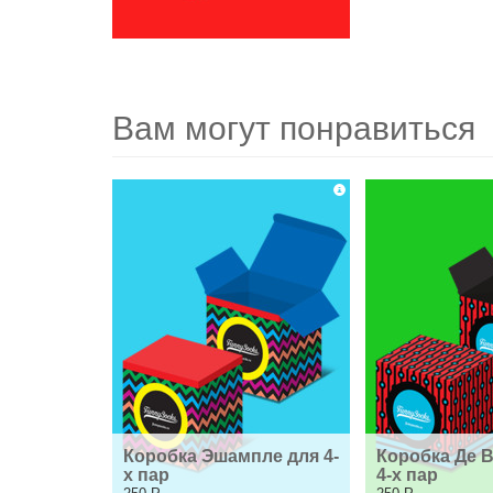
Вам могут понравиться
Коробка Эшампле для 4-
Коробка Де В
х пар
4-х пар