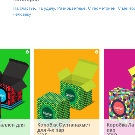
На счастье
,
На удачу
,
Разноцветные
,
С геометрией
,
С мечто
человеку
аллен для 
Коробка Султанахмет 
Коробка Ла 
для 4-х пар
пар