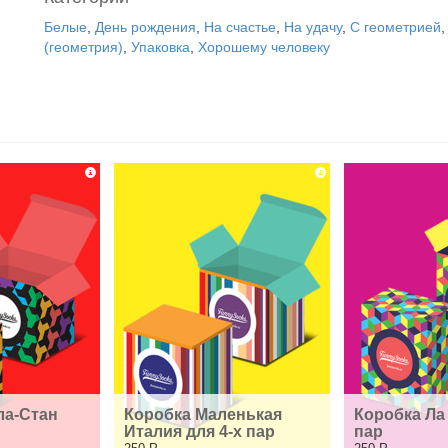
Белые
,
День рождения
,
На счастье
,
На удачу
,
С геометрией
(геометрия)
,
Упаковка
,
Хорошему человеку
а-Стан 
Коробка Маленькая 
Коробка Ла 
Италия для 4-х пар
пар