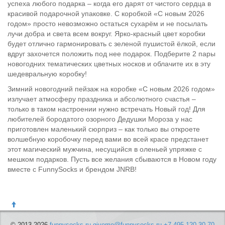
успеха любого подарка – когда его дарят от чистого сердца в
красивой подарочной упаковке. С коробкой «С новым 2026
годом» просто невозможно остаться сухарём и не посылать
лучи добра и света всем вокруг. Ярко-красный цвет коробки
будет отлично гармонировать с зеленой пушистой ёлкой, если
вдруг захочется положить под нее подарок. Подберите 2 пары
новогодних тематических цветных носков и облачите их в эту
шедевральную коробку!
Зимний новогодний пейзаж на коробке «С новым 2026 годом»
излучает атмосферу праздника и абсолютного счастья –
только в таком настроении нужно встречать Новый год! Для
любителей бородатого озорного Дедушки Мороза у нас
приготовлен маленький сюрприз – как только вы откроете
волшебную коробочку перед вами во всей красе предстанет
этот магический мужчина, несущийся в оленьей упряжке с
мешком подарков. Пусть все желания сбываются в Новом году
вместе с FunnySocks и брендом JNRB!
© 2013-2026
funnysocks.ru
giveme@funnysocks.ru
+7 495 120-30-70