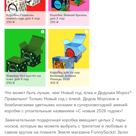
Коробка Символы 
Коробка Зимний Кремль 
нового года для 4 пар
для 2 пар
250
Р
250
Р
Коробка для 4х пар 
Коробка Что растёт на 
Большая Добрая 
ёлке для 4 пар
Лошадь 2026
250
Р
300
Р
Что может быть лучше, чем Новый год, ёлка и Дедушка Мороз?
Правильно! Только Новый год с ёлкой, Дедом Морозом и
бомбическими цветными носками в суперновогодней зимней
коробке с упоительным названием «С новым 2026 годом»!
Замечательная подарочная коробка вмещает целых 2 пары
носков, которые вы можете выбрать с трепетом и любовью в
самом крутом на планете Земля магазине FunnySocks! Залог