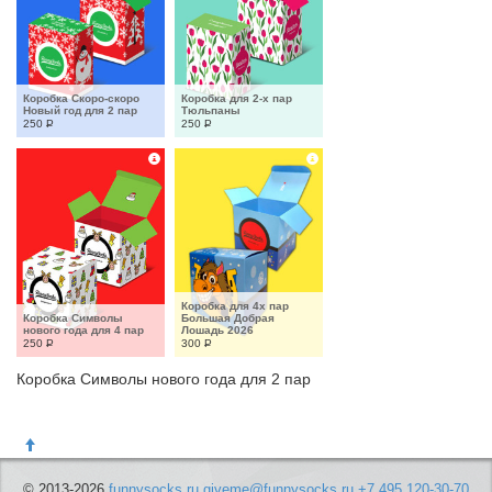
Коробка Скоро-скоро 
Коробка для 2-х пар 
Новый год для 2 пар
Тюльпаны
250
Р
250
Р
Коробка для 4х пар 
Коробка Символы 
Большая Добрая 
нового года для 4 пар
Лошадь 2026
250
Р
300
Р
Коробка Символы нового года для 2 пар
© 2013-2026
funnysocks.ru
giveme@funnysocks.ru
+7 495 120-30-70