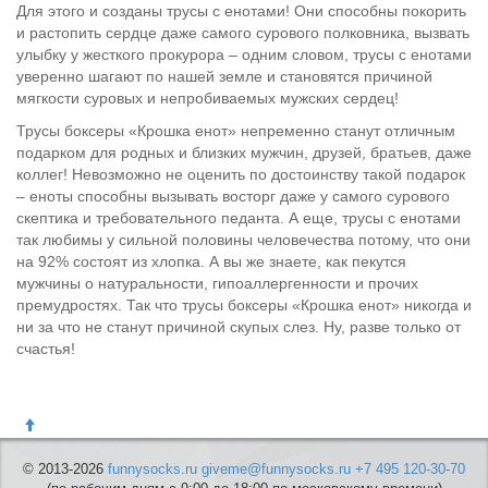
Для этого и созданы трусы с енотами! Они способны покорить
и растопить сердце даже самого сурового полковника, вызвать
улыбку у жесткого прокурора – одним словом, трусы с енотами
уверенно шагают по нашей земле и становятся причиной
мягкости суровых и непробиваемых мужских сердец!
Трусы боксеры «Крошка енот» непременно станут отличным
подарком для родных и близких мужчин, друзей, братьев, даже
коллег! Невозможно не оценить по достоинству такой подарок
– еноты способны вызывать восторг даже у самого сурового
скептика и требовательного педанта. А еще, трусы с енотами
так любимы у сильной половины человечества потому, что они
на 92% состоят из хлопка. А вы же знаете, как пекутся
мужчины о натуральности, гипоаллергенности и прочих
премудростях. Так что трусы боксеры «Крошка енот» никогда и
ни за что не станут причиной скупых слез. Ну, разве только от
счастья!
© 2013-2026
funnysocks.ru
giveme@funnysocks.ru
+7 495 120-30-70