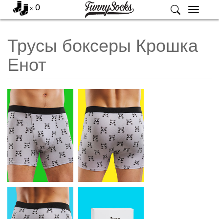
0
x
Меню
Трусы боксеры Крошка
Енот