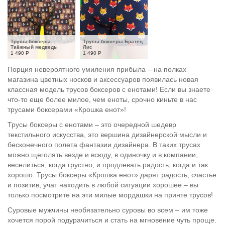
Трусы боксеры 
Трусы боксеры Братец 
Таёжный медведь
Лис
1 490
Р
1 490
Р
Порция невероятного умиления прибыла – на полках
магазина цветных носков и аксессуаров появилась новая
классная модель трусов боксеров с енотами! Если вы знаете
что-то еще более милое, чем еноты, срочно киньте в нас
трусами боксерами «Крошка енот»!
Трусы боксеры с енотами – это очередной шедевр
текстильного искусства, это вершина дизайнерской мысли и
бесконечного полета фантазии дизайнера. В таких трусах
можно щеголять везде и всюду, в одиночку и в компании,
веселиться, когда грустно, и продлевать радость, когда и так
хорошо. Трусы боксеры «Крошка енот» дарят радость, счастье
и позитив, учат находить в любой ситуации хорошее – вы
только посмотрите на эти милые мордашки на принте трусов!
Суровые мужчины необязательно суровы во всем – им тоже
хочется порой подурачиться и стать на мгновение чуть проще.