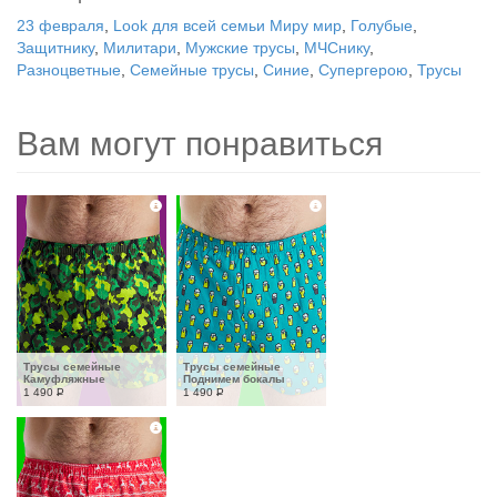
23 февраля
,
Look для всей семьи Миру мир
,
Голубые
,
Защитнику
,
Милитари
,
Мужские трусы
,
МЧСнику
,
Разноцветные
,
Семейные трусы
,
Синие
,
Супергерою
,
Трусы
Вам могут понравиться
Трусы семейные 
Трусы семейные 
Камуфляжные
Поднимем бокалы
1 490
Р
1 490
Р