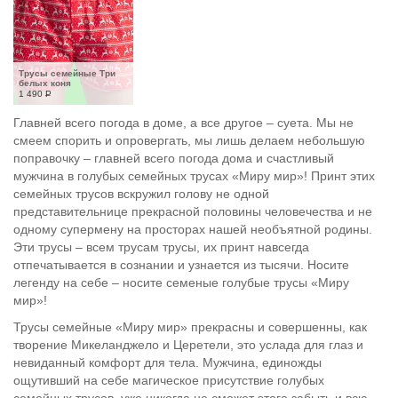
Трусы семейные Три 
белых коня
1 490
Р
Главней всего погода в доме, а все другое – суета. Мы не
смеем спорить и опровергать, мы лишь делаем небольшую
поправочку – главней всего погода дома и счастливый
мужчина в голубых семейных трусах «Миру мир»! Принт этих
семейных трусов вскружил голову не одной
представительнице прекрасной половины человечества и не
одному супермену на просторах нашей необъятной родины.
Эти трусы – всем трусам трусы, их принт навсегда
отпечатывается в сознании и узнается из тысячи. Носите
легенду на себе – носите семеные голубые трусы «Миру
мир»!
Трусы семейные «Миру мир» прекрасны и совершенны, как
творение Микеланджело и Церетели, это услада для глаз и
невиданный комфорт для тела. Мужчина, единожды
ощутивший на себе магическое присутствие голубых