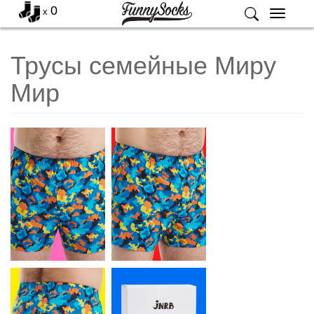
0
x
Меню
Трусы семейные Миру
Мир