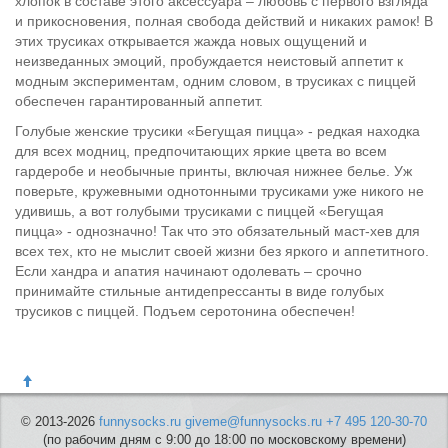
хлопок в составе этого аксессуара – любовь с первого взгляда
и прикосновения, полная свобода действий и никаких рамок! В
этих трусиках открывается жажда новых ощущений и
неизведанных эмоций, пробуждается неистовый аппетит к
модным экспериментам, одним словом, в трусиках с пиццей
обеспечен гарантированный аппетит.
Голубые женские трусики «Бегущая пицца» - редкая находка
для всех модниц, предпочитающих яркие цвета во всем
гардеробе и необычные принты, включая нижнее белье. Уж
поверьте, кружевными однотонными трусиками уже никого не
удивишь, а вот голубыми трусиками с пиццей «Бегущая
пицца» - однозначно! Так что это обязательный маст-хев для
всех тех, кто не мыслит своей жизни без яркого и аппетитного.
Если хандра и апатия начинают одолевать – срочно
принимайте стильные антидепрессанты в виде голубых
трусиков с пиццей. Подъем серотонина обеспечен!
© 2013-2026
funnysocks.ru
giveme@funnysocks.ru
+7 495 120-30-70
(по рабочим дням с 9:00 до 18:00 по московскому времени)