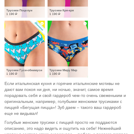
Трусики Поцелуи
Трусики Кря-кря
1 190
Р
1 190
Р
Трусики Гуси-обнимуси
Трусики Миру Мир
1 190
Р
1 190
Р
Если итальянская кухня и горячие итальянские мотивы не
дают вам покоя ни дня, ни ночью, значит, самое время
порадовать себя и свой гардероб чем-то очень свеженьким и
оригинальным, например, голубыми женскими трусиками с
пиццей «Бегущая пицца»! Зуб даем – такого ваш гардероб
еще не видывал!
Голубые женские трусики с пиццей просто не поддаются
описанию, это надо видеть и ощутить на себе! Нежнейший