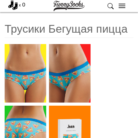
0
x
Меню
Трусики Бегущая пицца