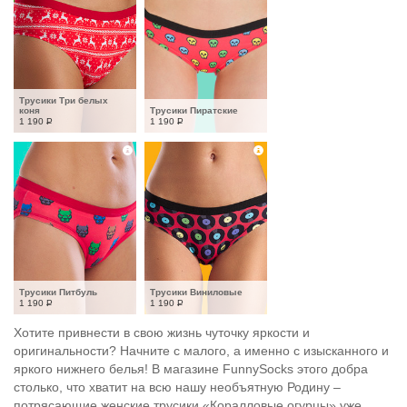
Трусики Три белых 
коня
Трусики Пиратские
1 190
Р
1 190
Р
Трусики Питбуль
Трусики Виниловые
1 190
Р
1 190
Р
Хотите привнести в свою жизнь чуточку яркости и
оригинальности? Начните с малого, а именно с изысканного и
яркого нижнего белья! В магазине FunnySocks этого добра
столько, что хватит на всю нашу необъятную Родину –
потрясающие женские трусики «Коралловые огурцы» уже