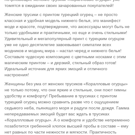
томятся в ожидании своих зачарованных покупателей!
Женские трусики с принтом турецкий огурец – не просто
классная и удобная модель нижнего белья, это манифест
моде и красоте, подтверждение, что аксессуары могут быть не
только удобными и практичными, но еще и очень стильными!
Удивительный и мегапопулярный принт с турецким огурцом
уже не одно десятилетие завоевывает симпатии всех
модников и модниц мира – настал черед и нижнего белья!
Составьте чудесную композицию с цветными носками с этим
магическим принтом – и дерзкий, стильный образ готов!
Идеальный источник для ярких эмоций и отличного
настроения!
Женщины без ума от женских трусиков «Коралловые огурцы»
не только потому, что они яркие и стильные, они поют гимны
удобству и комфорту! Пребывание в трусиках с принтом
турецкий огурец можно сравнить разве что с ощущением
седьмого неба, пьянящего моря и радуги после дождя. Гамма
непередаваемых эмоций будет вас ждать в трусиках
«Кораллловые огурцы». А о комфорте и удобстве непременно
позаботится гребенной хлопок высшей пробы в составе – ему
нет равных по части нежности и мягкости. Практичность