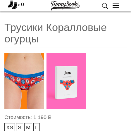
0
x
Меню
Трусики Коралловые
огурцы
Стоимость:
1 190
Р
XS
S
M
L