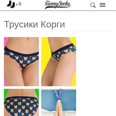
0
x
Меню
Трусики Корги