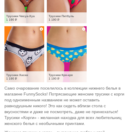
Трусики Чихуа-Хуа
Трусики Питбуль
1 190
Р
1 190
Р
Трусики Хаски
Трусики Кря-кря
1 190
Р
1 190
Р
Само очарование поселилось в коллекции нижнего белья в
магазине FunnySocks! Потрясающие женские трусики с корги
под одноименным названием не может оставить
равнодушным никого! Это как сидеть вблизи стола с
вкусностями и даже не посмотреть, даже не принюхаться!
Трусики «Корги» - желанная находка для всех любительниц
женского белья с необычными принтами.