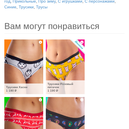
год
,
Прикольные
,
Про зиму
,
С игрушками
,
С персонажами
,
Синие
,
Трусики
,
Трусы
Вам могут понравиться
Трусики Розовый 
Трусики Хаски
пятачок
1 190
Р
1 190
Р