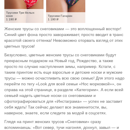
Трусики Три белых 
коня
Трусики Гагарин
1 190
Р
1 190
Р
Женские трусы со снеговиками — это воплощенный восторг!
Синий цвет фона просто завораживает, просто вводит в транс
красотой своего оттенка! Невозможно оторвать взгляд от этих
цветных трусов!
Безусловно, цветные женские трусы со снеговиками будут
прекрасным подарком на Новый год, Рождество, а также
просто по случаю наступления зимы, например. Кстати, с
таким принтом есть еще взрослые и детские носки и мужские
трусы — можно осчастливить всю свою семью! Для этого надо
перейти по тегу «Look для всей семьи «Нос морковкой»», он
справа на этой странице, в разделе «Категории». А если всей
семьей надеть цветные носки со снеговиками и
сфотографироваться для «Инстаграма» — успех не заставит
себя ждать! Так сейчас делают все знаменитости, вы,
наверное, знаете, если следите за модой в соцсетях.
Глядя на принт женских трусов «Снеговики» сразу
вспоминаешь: «Вот север, тучи нагоняя, дохнул, завыл — и