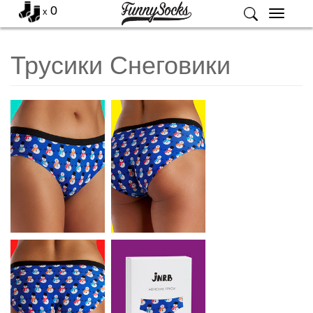
0
x
Меню
Трусики Снеговики