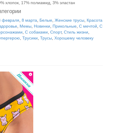
0% хлопок, 17% полиамид, 3% эластан
атегории
3 февраля
,
8 марта
,
Белые
,
Женские трусы
,
Красота
 здоровье
,
Мемы
,
Новинки
,
Прикольные
,
С мечтой
,
С
ерсонажами
,
С собаками
,
Спорт
,
Стиль жизни
,
упергерою
,
Трусики
,
Трусы
,
Хорошему человеку