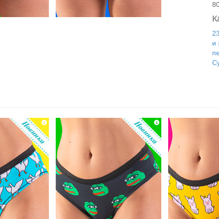
8
К
2
и
п
С