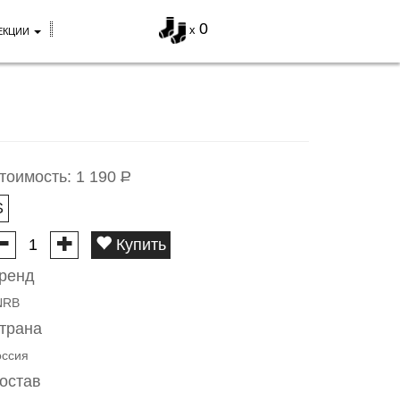
0
x
ЕКЦИИ
тоимость:
1 190
Р
S
Купить
ренд
NRB
трана
оссия
остав