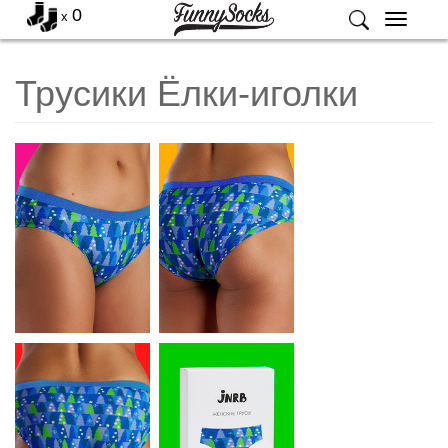
0
x
Меню
Трусики Ёлки-иголки