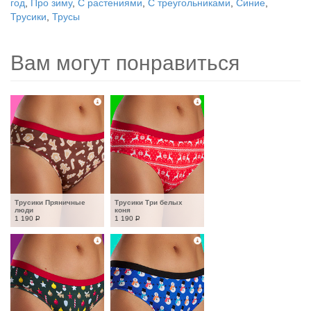
год
,
Про зиму
,
С растениями
,
С треугольниками
,
Синие
,
Трусики
,
Трусы
Вам могут понравиться
Трусики Пряничные 
Трусики Три белых 
люди
коня
1 190
Р
1 190
Р