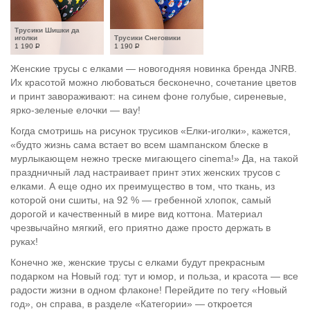
Трусики Шишки да 
иголки
Трусики Снеговики
1 190
Р
1 190
Р
Женские трусы с елками — новогодняя новинка бренда JNRB.
Их красотой можно любоваться бесконечно, сочетание цветов
и принт завораживают: на синем фоне голубые, сиреневые,
ярко-зеленые елочки — вау!
Когда смотришь на рисунок трусиков «Елки-иголки», кажется,
«будто жизнь сама встает во всем шампанском блеске в
мурлыкающем нежно треске мигающего cinema!» Да, на такой
праздничный лад настраивает принт этих женских трусов с
елками. А еще одно их преимущество в том, что ткань, из
которой они сшиты, на 92 % — гребенной хлопок, самый
дорогой и качественный в мире вид коттона. Материал
чрезвычайно мягкий, его приятно даже просто держать в
руках!
Конечно же, женские трусы с елками будут прекрасным
подарком на Новый год: тут и юмор, и польза, и красота — все
радости жизни в одном флаконе! Перейдите по тегу «Новый
год», он справа, в разделе «Категории» — откроется