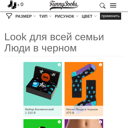
0
x
Меню
применить
РАЗМЕР
ТИП
РИСУНОК
ЦВЕТ
Look для всей семьи
Люди в черном
Набор Космический
Носки Люди в черном
1 310
Р
470
Р