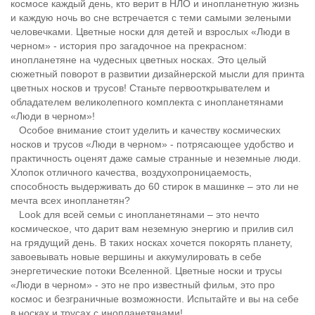
космосе каждый день, кто верит в НЛО и инопланетную жизнь
и каждую ночь во сне встречается с теми самыми зелеными
человечками. Цветные носки для детей и взрослых «Люди в
черном» - история про загадочное на прекрасном:
инопланетяне на чудесных цветных носках. Это целый
сюжетный поворот в развитии дизайнерской мысли для принта
цветных носков и трусов! Станьте первооткрывателем и
обладателем великолепного комплекта с инопланетянами
«Люди в черном»!
Особое внимание стоит уделить и качеству космических
носков и трусов «Люди в черном» - потрясающее удобство и
практичность оценят даже самые странные и неземные люди.
Хлопок отличного качества, воздухопроницаемость,
способность выдерживать до 60 стирок в машинке – это ли не
мечта всех инопланетян?
Look для всей семьи с инопланетянами – это нечто
космическое, что дарит вам неземную энергию и прилив сил
на грядущий день. В таких носках хочется покорять планету,
завоевывать новые вершины и аккумулировать в себе
энергетические потоки Вселенной. Цветные носки и трусы
«Люди в черном» - это не про известный фильм, это про
космос и безграничные возможности. Испытайте и вы на себе
в носках и трусах с инопланетянами!