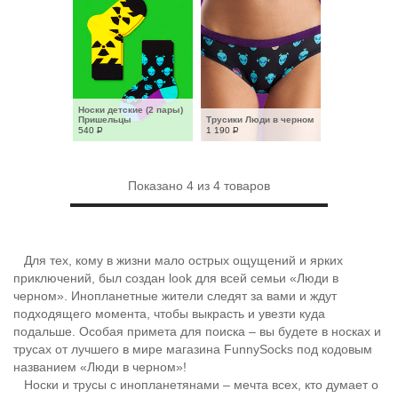
Носки детские (2 пары) 
Пришельцы
Трусики Люди в черном
540
Р
1 190
Р
Показано
4
из
4
товаров
Для тех, кому в жизни мало острых ощущений и ярких
приключений, был создан look для всей семьи «Люди в
черном». Инопланетные жители следят за вами и ждут
подходящего момента, чтобы выкрасть и увезти куда
подальше. Особая примета для поиска – вы будете в носках и
трусах от лучшего в мире магазина FunnySocks под кодовым
названием «Люди в черном»!
Носки и трусы с инопланетянами – мечта всех, кто думает о