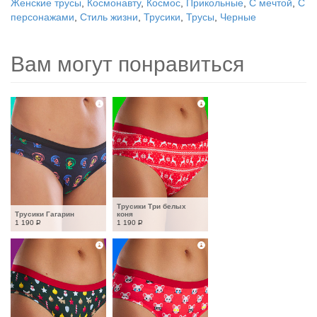
Женские трусы
,
Космонавту
,
Космос
,
Прикольные
,
С мечтой
,
С
персонажами
,
Стиль жизни
,
Трусики
,
Трусы
,
Черные
Вам могут понравиться
Трусики Три белых 
Трусики Гагарин
коня
1 190
Р
1 190
Р