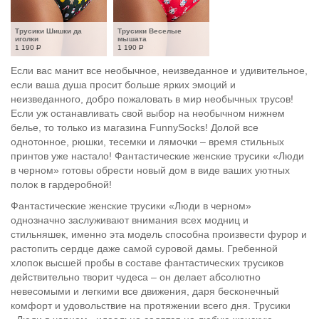
Трусики Шишки да 
Трусики Веселые 
иголки
мышата
1 190
Р
1 190
Р
Если вас манит все необычное, неизведанное и удивительное,
если ваша душа просит больше ярких эмоций и
неизведанного, добро пожаловать в мир необычных трусов!
Если уж останавливать свой выбор на необычном нижнем
белье, то только из магазина FunnySocks! Долой все
однотонное, рюшки, тесемки и лямочки – время стильных
принтов уже настало! Фантастические женские трусики «Люди
в черном» готовы обрести новый дом в виде ваших уютных
полок в гардеробной!
Фантастические женские трусики «Люди в черном»
однозначно заслуживают внимания всех модниц и
стильняшек, именно эта модель способна произвести фурор и
растопить сердце даже самой суровой дамы. Гребенной
хлопок высшей пробы в составе фантастических трусиков
действительно творит чудеса – он делает абсолютно
невесомыми и легкими все движения, даря бесконечный
комфорт и удовольствие на протяжении всего дня. Трусики