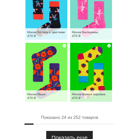
Носки Котики с цветами
Носки Балерины
470
Р
470
Р
Носки Маки
Носки Божья коровка
470
Р
470
Р
Показано
24
из
252
товаров
Показать еще