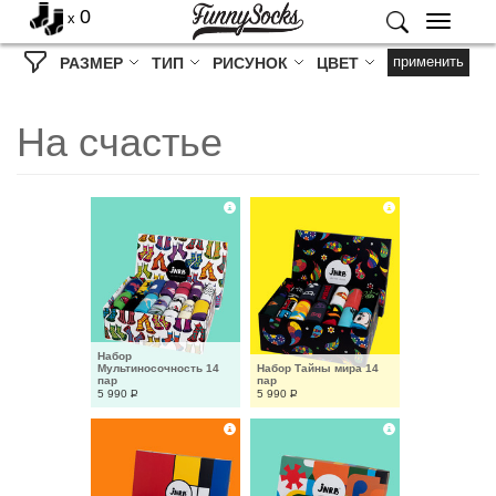
0
x
Меню
применить
РАЗМЕР
ТИП
РИСУНОК
ЦВЕТ
На счастье
Набор 
Мультиносочность 14 
Набор Тайны мира 14 
пар
пар
5 990
Р
5 990
Р