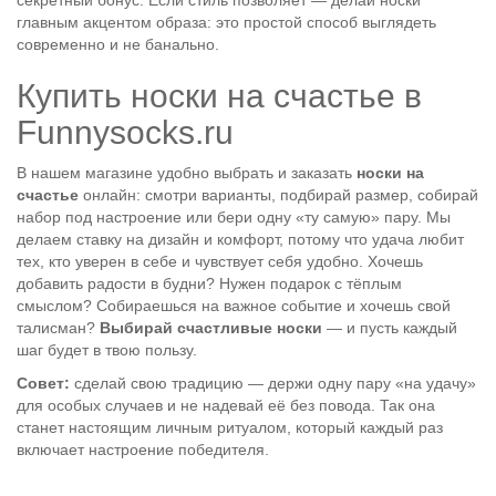
секретный бонус. Если стиль позволяет — делай носки
главным акцентом образа: это простой способ выглядеть
современно и не банально.
Купить носки на счастье в
Funnysocks.ru
В нашем магазине удобно выбрать и заказать
носки на
счастье
онлайн: смотри варианты, подбирай размер, собирай
набор под настроение или бери одну «ту самую» пару. Мы
делаем ставку на дизайн и комфорт, потому что удача любит
тех, кто уверен в себе и чувствует себя удобно. Хочешь
добавить радости в будни? Нужен подарок с тёплым
смыслом? Собираешься на важное событие и хочешь свой
талисман?
Выбирай счастливые носки
— и пусть каждый
шаг будет в твою пользу.
Совет:
сделай свою традицию — держи одну пару «на удачу»
для особых случаев и не надевай её без повода. Так она
станет настоящим личным ритуалом, который каждый раз
включает настроение победителя.