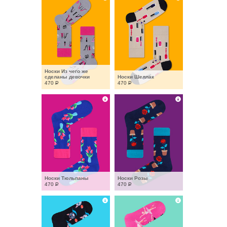
Носки Из чего же 
сделаны девочки
Носки Шеллак
470
Р
470
Р
Носки Тюльпаны
Носки Розы
470
Р
470
Р