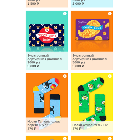
1 500
Р
2 000
Р
Электронный 
Электронный 
сертификат (номинал 
сертификат (номинал 
3000 р.)
5000 р.)
3 000
Р
5 000
Р
Носки Ты календарь 
перевернул?
Носки Относительные
470
Р
470
Р