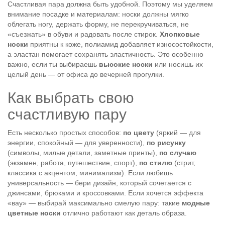
Счастливая пара должна быть удобной. Поэтому мы уделяем
внимание посадке и материалам: носки должны мягко
облегать ногу, держать форму, не перекручиваться, не
«съезжать» в обуви и радовать после стирок.
Хлопковые
носки
приятны к коже, полиамид добавляет износостойкости,
а эластан помогает сохранять эластичность. Это особенно
важно, если ты выбираешь
высокие носки
или носишь их
целый день — от офиса до вечерней прогулки.
Как выбрать свою
счастливую пару
Есть несколько простых способов:
по цвету
(яркий — для
энергии, спокойный — для уверенности),
по рисунку
(символы, милые детали, заметные принты),
по случаю
(экзамен, работа, путешествие, спорт),
по стилю
(стрит,
классика с акцентом, минимализм). Если любишь
универсальность — бери дизайн, который сочетается с
джинсами, брюками и кроссовками. Если хочется эффекта
«вау» — выбирай максимально смелую пару: такие
модные
цветные носки
отлично работают как деталь образа.