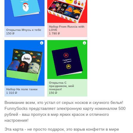
Набор From Russia with 
Открытка Мчусь к тебе
LOVE
150
Р
1 790
Р
Открытка С 
праздником, мой 
Набор На поле танки
генерал!
1 310
Р
150
Р
Внимание всем, кто устал от серых носков и скучного белья!
FunnySocks представляет электронную карту номиналом 500
рублей - ваш пропуск в мир ярких красок и отличного
настроения!
Эта карта - не просто подарок, это взрыв конфетти в мире