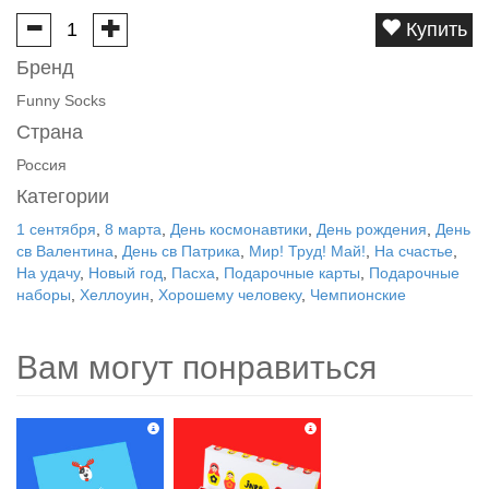
Купить
Бренд
Funny Socks
Страна
Россия
Категории
1 сентября
,
8 марта
,
День космонавтики
,
День рождения
,
День
св Валентина
,
День св Патрика
,
Мир! Труд! Май!
,
На счастье
,
На удачу
,
Новый год
,
Пасха
,
Подарочные карты
,
Подарочные
наборы
,
Хеллоуин
,
Хорошему человеку
,
Чемпионские
Вам могут понравиться