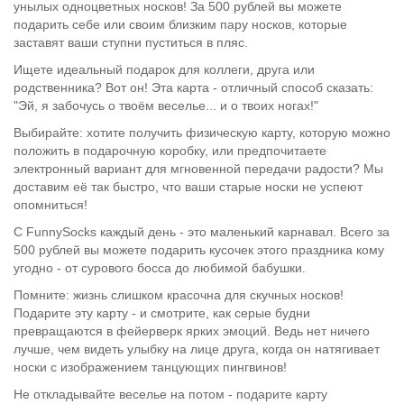
унылых одноцветных носков! За 500 рублей вы можете
подарить себе или своим близким пару носков, которые
заставят ваши ступни пуститься в пляс.
Ищете идеальный подарок для коллеги, друга или
родственника? Вот он! Эта карта - отличный способ сказать:
"Эй, я забочусь о твоём веселье... и о твоих ногах!"
Выбирайте: хотите получить физическую карту, которую можно
положить в подарочную коробку, или предпочитаете
электронный вариант для мгновенной передачи радости? Мы
доставим её так быстро, что ваши старые носки не успеют
опомниться!
С FunnySocks каждый день - это маленький карнавал. Всего за
500 рублей вы можете подарить кусочек этого праздника кому
угодно - от сурового босса до любимой бабушки.
Помните: жизнь слишком красочна для скучных носков!
Подарите эту карту - и смотрите, как серые будни
превращаются в фейерверк ярких эмоций. Ведь нет ничего
лучше, чем видеть улыбку на лице друга, когда он натягивает
носки с изображением танцующих пингвинов!
Не откладывайте веселье на потом - подарите карту