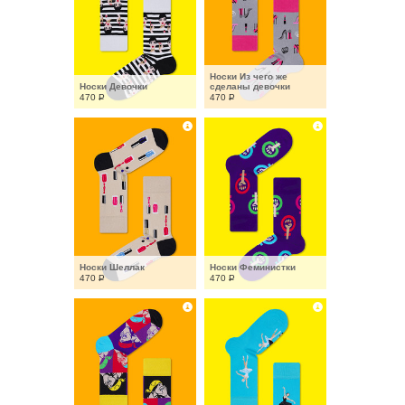
Носки Из чего же 
Носки Девочки
сделаны девочки
470
Р
470
Р
Носки Шеллак
Носки Феминистки
470
Р
470
Р