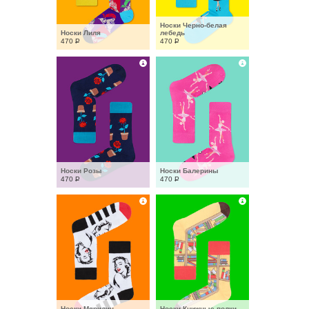
Носки Черно-белая 
Носки Лиля
лебедь
470
Р
470
Р
Носки Розы
Носки Балерины
470
Р
470
Р
Носки Мерилин
Носки Книжные полки