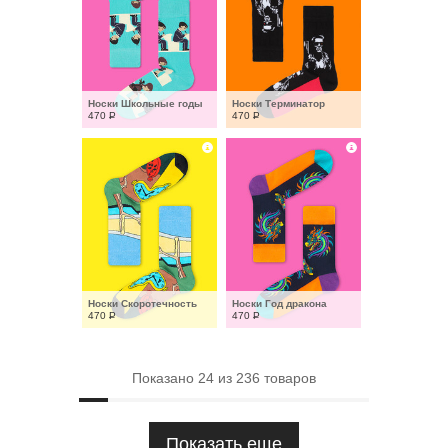
Носки Школьные годы
Носки Терминатор
470
Р
470
Р
Носки Скоротечность
Носки Год дракона
470
Р
470
Р
Показано
24
из
236
товаров
Показать еще