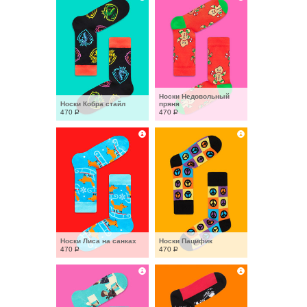
Носки Недовольный 
Носки Кобра стайл
пряня
470
Р
470
Р
Носки Лиса на санках
Носки Пацифик
470
Р
470
Р