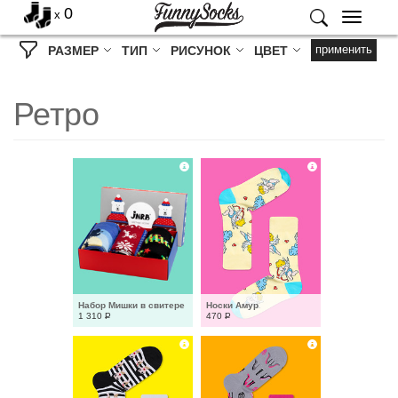
0
x
Меню
применить
РАЗМЕР
ТИП
РИСУНОК
ЦВЕТ
Ретро
Набор Мишки в свитере
Носки Амур
1 310
Р
470
Р