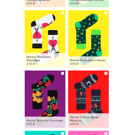
470
Р
470
Р
Носки Любимая 
Франция
Носки Большие стволы
470
Р
470
Р
Носки Сказки Деда 
Носки Золотая Хохлома
Мороза
470
Р
470
Р