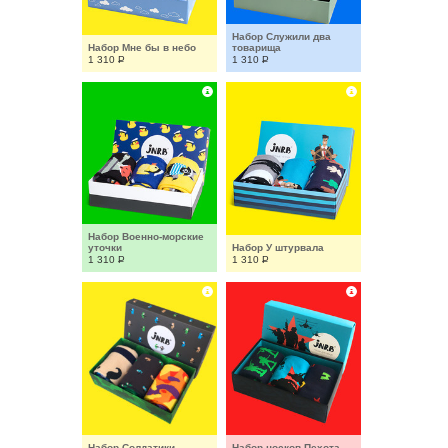
Набор Служили два 
Набор Мне бы в небо
товарища
1 310
Р
1 310
Р
Набор Военно-морские 
уточки
Набор У штурвала
1 310
Р
1 310
Р
Набор Солдатики
Набор носков Пехота