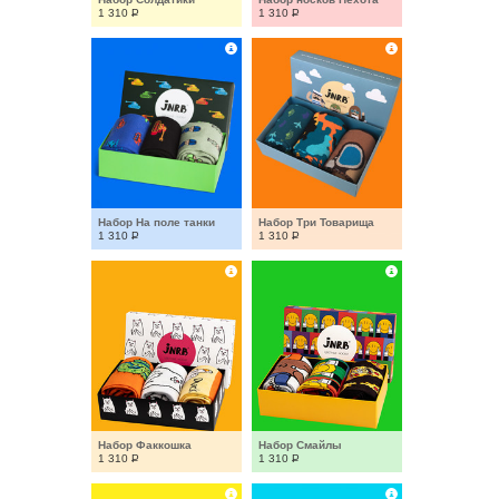
1 310
Р
1 310
Р
Набор На поле танки
Набор Три Товарища
1 310
Р
1 310
Р
Набор Факкошка
Набор Смайлы
1 310
Р
1 310
Р