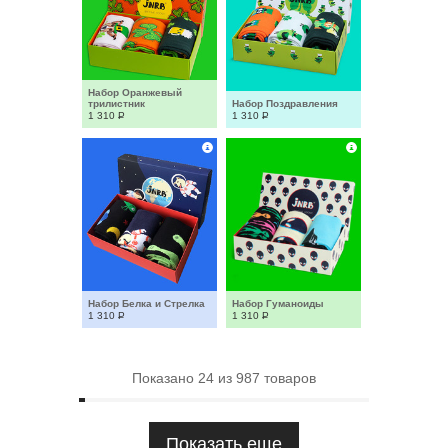
Набор Оранжевый 
трилистник
Набор Поздравления
1 310
Р
1 310
Р
Набор Белка и Стрелка
Набор Гуманоиды
1 310
Р
1 310
Р
Показано
24
из
987
товаров
Показать еще