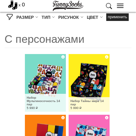
0
x
Меню
применить
РАЗМЕР
ТИП
РИСУНОК
ЦВЕТ
С персонажами
Набор 
Мультиносочность 14 
Набор Тайны мира 14 
пар
пар
5 990
Р
5 990
Р