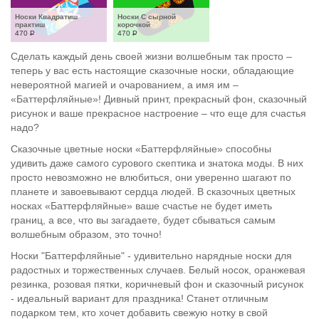
Носки Квадратиш 
Носки С сырной 
практиш
корочкой
470
Р
470
Р
Сделать каждый день своей жизни волшебным так просто –
теперь у вас есть настоящие сказочные носки, обладающие
невероятной магией и очарованием, а имя им –
«Баттерфляйные»! Дивный принт, прекрасный фон, сказочный
рисунок и ваше прекрасное настроение – что еще для счастья
надо?
Сказочные цветные носки «Баттерфляйные» способны
удивить даже самого сурового скептика и знатока моды. В них
просто невозможно не влюбиться, они уверенно шагают по
планете и завоевывают сердца людей. В сказочных цветных
носках «Баттерфляйные» ваше счастье не будет иметь
границ, а все, что вы загадаете, будет сбываться самым
волшебным образом, это точно!
Носки "Баттерфляйные" - удивительно нарядные носки для
радостных и торжественных случаев. Белый носок, оранжевая
резинка, розовая пятки, коричневый фон и сказочный рисунок
- идеальный вариант для праздника! Станет отличным
подарком тем, кто хочет добавить свежую нотку в свой