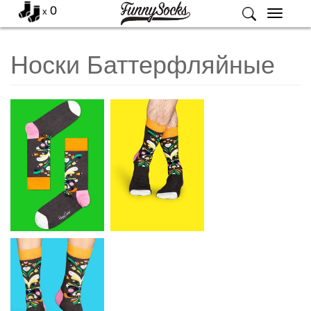
0
x
Меню
Носки Баттерфляйные