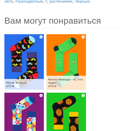
лето
,
Разноцветные
,
С растениями
,
Черные
Вам могут понравиться
Носки Авокадо - то, что 
Носки Усатые
надо!
470
Р
470
Р