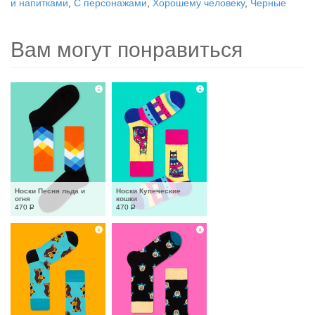
и напитками
,
С персонажами
,
Хорошему человеку
,
Черные
Вам могут понравиться
Носки Песня льда и 
Носки Купеческие 
огня
кошки
470
Р
470
Р