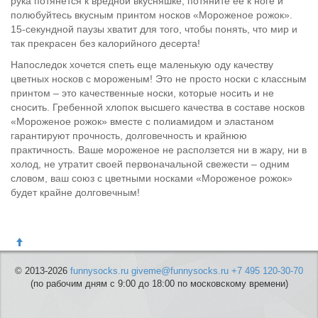
рука потянется к вредной вкусняшке, потяните ее к ноге и
полюбуйтесь вкусным принтом носков «Мороженое рожок».
15-секундной паузы хватит для того, чтобы понять, что мир и
так прекрасен без калорийного десерта!
Напоследок хочется спеть еще маленькую оду качеству
цветных носков с мороженым! Это не просто носки с классным
принтом – это качественные носки, которые носить и не
сносить. Гребенной хлопок высшего качества в составе носков
«Мороженое рожок» вместе с полиамидом и эластаном
гарантируют прочность, долговечность и крайнюю
практичность. Ваше мороженое не расползется ни в жару, ни в
холод, не утратит своей первоначальной свежести – одним
словом, ваш союз с цветными носками «Мороженое рожок»
будет крайне долговечным!
© 2013-2026
funnysocks.ru
giveme@funnysocks.ru
+7 495 120-30-70
(по рабочим дням с 9:00 до 18:00 по московскому времени)