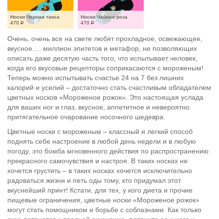
Носки Черная такса
Носки Чайная роза
470
Р
470
Р
Очень, очень все на свете любят прохладное, освежающее,
вкусное…..миллион эпитетов и метафор, не позволяющих
описать даже десятую часть того, что испытывает человек,
когда его вкусовые рецепторы соприкасаются с мороженым!
Теперь можно испытывать счастье 24 на 7 без лишних
калорий и усилий – достаточно стать счастливым обладателем
цветных носков «Мороженое рожок». Это настоящая услада
для ваших ног и глаз, вкусное, аппетитное и невероятно
притягательное очарование носочного шедевра.
Цветные носки с мороженым – классный и легкий способ
поднять себе настроение в любой день недели и в любую
погоду, это бомба мгновенного действия по распространению
прекрасного самочувствия и настроя. В таких носках не
хочется грустить – в таких носках хочется исключительно
радоваться жизни и петь оды тому, кто придумал этот
вкуснейший принт! Кстати, для тех, у кого диета и прочие
пищевые ограничения, цветные носки «Мороженое рожок»
могут стать помощником и борьбе с соблазнами. Как только