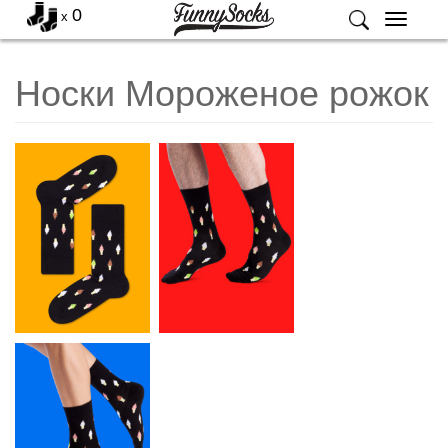
0
x
Меню
Носки Мороженое рожок