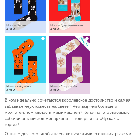
Носки Песьи
Носки Друг человека
470
Р
470
Р
Носки Какушата
Носки Спортопёс
470
Р
470
Р
В ком идеально сочетаются королевское достоинство и самая
забавная неуклюжесть на свете? Чей зад чем больше и
мохнатей, тем милее и мимимишней? Конечно, это любимые
собачки английской монархини — теперь и на «Чулках с
корги»!
Отныне для того, чтобы насладиться этими славными рыжими