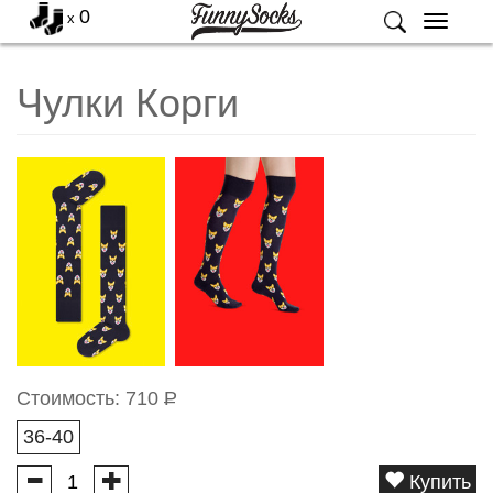
0
x
Меню
Чулки Корги
Стоимость:
710
Р
36-40
Купить