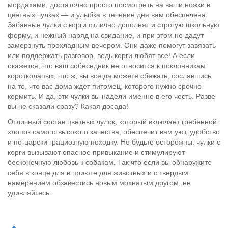
мордахами, достаточно просто посмотреть на ваши ножки в
цветных чулках — и улыбка в течение дня вам обеспечена.
Забавные чулки с корги отлично дополнят и строгую школьную
форму, и нежный наряд на свидание, и при этом не дадут
замерзнуть прохладным вечером. Они даже помогут завязать
или поддержать разговор, ведь корги любят все! А если
окажется, что ваш собеседник не относится к поклонникам
коротколапых, что ж, вы всегда можете сбежать, сославшись
на то, что вас дома ждет питомец, которого нужно срочно
кормить. И да, эти чулки вы надели именно в его честь. Разве
вы не сказали сразу? Какая досада!
Отличный состав цветных чулок, который включает гребенной
хлопок самого высокого качества, обеспечит вам уют, удобство
и по-царски грациозную походку. Но будьте осторожны: чулки с
корги вызывают опасное привыкание и стимулируют
бесконечную любовь к собакам. Так что если вы обнаружите
себя в конце для в приюте для животных и с твердым
намерением обзавестись новым мохнатым другом, не
удивляйтесь.