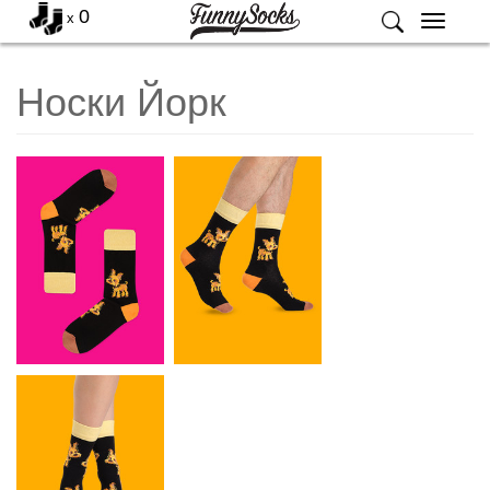
0
x
Меню
Носки Йорк