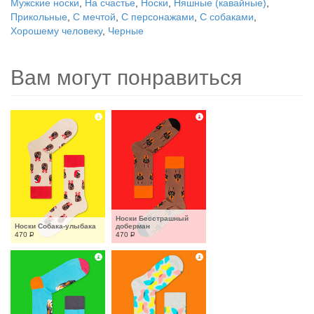
Мужские носки
,
На счастье
,
Носки
,
Няшные (кавайные)
,
Прикольные
,
С мечтой
,
С персонажами
,
С собаками
,
Хорошему человеку
,
Черные
Вам могут понравиться
Носки Бесстрашный 
Носки Собака-улыбака
доберман
470
Р
470
Р