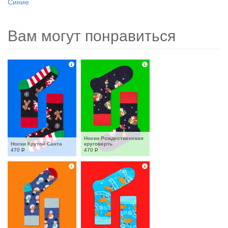
Синие
Вам могут понравиться
Носки Рождественская 
Носки Крутой Санта
круговерть
470
Р
470
Р