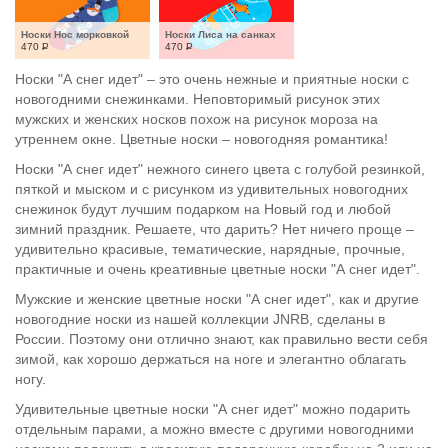
Носки Нос морковкой
Носки Лиса на санках
470
Р
470
Р
Носки "А снег идет" – это очень нежные и приятные носки с
новогодними снежинками. Неповторимый рисунок этих
мужских и женских носков похож на рисунок мороза на
утреннем окне. Цветные носки – новогодняя романтика!
Носки "А снег идет" нежного синего цвета с голубой резинкой,
пяткой и мыском и с рисунком из удивительных новогодних
снежинок будут лучшим подарком на Новый год и любой
зимний праздник. Решаете, что дарить? Нет ничего проще –
удивительно красивые, тематические, нарядные, прочные,
практичные и очень креативные цветные носки "А снег идет".
Мужские и женские цветные носки "А снег идет", как и другие
новогодние носки из нашей коллекции JNRB, сделаны в
России. Поэтому они отлично знают, как правильно вести себя
зимой, как хорошо держаться на ноге и элегантно облагать
ногу.
Удивительные цветные носки "А снег идет" можно подарить
отдельным парами, а можно вместе с другими новогодними