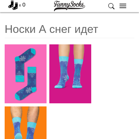
0
x
Меню
Носки А снег идет