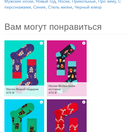
Мужские носки
,
Новый год
,
Носки
,
Прикольные
,
Про зиму
,
С
персонажами
,
Синие
,
Стиль жизни
,
Черный юмор
Вам могут понравиться
Носки Волшебная 
Носки Живой подарок
история
470
Р
470
Р