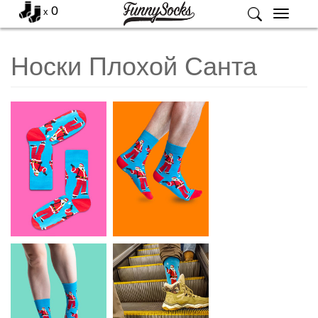
0
x
Меню
Носки Плохой Санта