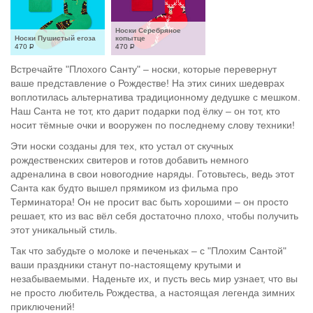
Носки Серебряное 
Носки Пушистый егоза
копытце
470
Р
470
Р
Встречайте "Плохого Санту" – носки, которые перевернут
ваше представление о Рождестве! На этих синих шедеврах
воплотилась альтернатива традиционному дедушке с мешком.
Наш Санта не тот, кто дарит подарки под ёлку – он тот, кто
носит тёмные очки и вооружен по последнему слову техники!
Эти носки созданы для тех, кто устал от скучных
рождественских свитеров и готов добавить немного
адреналина в свои новогодние наряды. Готовьтесь, ведь этот
Санта как будто вышел прямиком из фильма про
Терминатора! Он не просит вас быть хорошими – он просто
решает, кто из вас вёл себя достаточно плохо, чтобы получить
этот уникальный стиль.
Так что забудьте о молоке и печеньках – с "Плохим Сантой"
ваши праздники станут по-настоящему крутыми и
незабываемыми. Наденьте их, и пусть весь мир узнает, что вы
не просто любитель Рождества, а настоящая легенда зимних
приключений!