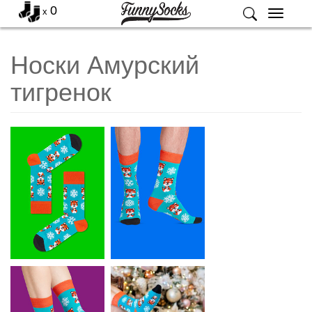
0
x
Меню
Носки Амурский
тигренок