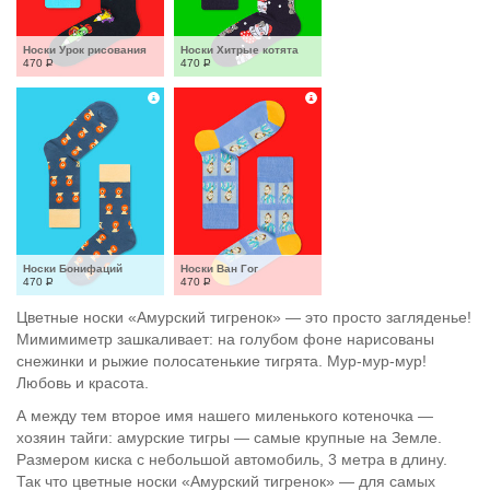
Носки Урок рисования
Носки Хитрые котята
470
Р
470
Р
Носки Бонифаций
Носки Ван Гог
470
Р
470
Р
Цветные носки «Амурский тигренок» — это просто загляденье!
Мимимиметр зашкаливает: на голубом фоне нарисованы
снежинки и рыжие полосатенькие тигрята. Мур-мур-мур!
Любовь и красота.
А между тем второе имя нашего миленького котеночка —
хозяин тайги: амурские тигры — самые крупные на Земле.
Размером киска с небольшой автомобиль, 3 метра в длину.
Так что цветные носки «Амурский тигренок» — для самых